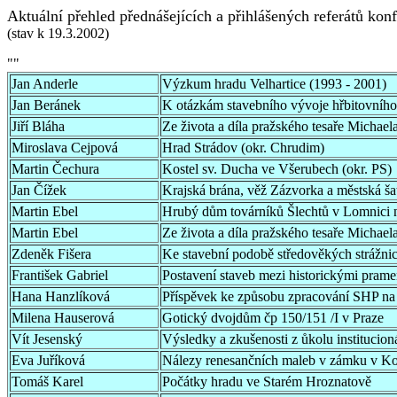
Aktuální přehled přednášejících a přihlášených referátů kon
(stav k 19.3.2002)
""
Jan Anderle
Výzkum hradu Velhartice (1993 - 2001)
Jan Beránek
K otázkám stavebního vývoje hřbitovního
Jiří Bláha
Ze života a díla pražského tesaře Michae
Miroslava Cejpová
Hrad Strádov (okr. Chrudim)
Martin Čechura
Kostel sv. Ducha ve Všerubech (okr. PS)
Jan Čížek
Krajská brána, věž Zázvorka a městská š
Martin Ebel
Hrubý dům továrníků Šlechtů v Lomnici 
Martin Ebel
Ze života a díla pražského tesaře Michae
Zdeněk Fišera
Ke stavební podobě středověkých strážni
František Gabriel
Postavení staveb mezi historickými pram
Hana Hanzlíková
Příspěvek ke způsobu zpracování SHP na p
Milena Hauserová
Gotický dvojdům čp 150/151 /I v Praze
Vít Jesenský
Výsledky a zkušenosti z ůkolu instituci
Eva Juříková
Nálezy renesančních maleb v zámku v Kos
Tomáš Karel
Počátky hradu ve Starém Hroznatově