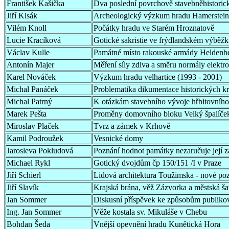
František Kašička
Dva poslední povrchově stavebněhistori
Jiří Klsák
Archeologický výzkum hradu Hamerstein
Vilém Knoll
Počátky hradu ve Starém Hroznatově
Lucie Kracíková
Gotické sakristie ve frýdlandském výběž
Václav Kulle
Památné místo rakouské armády Heldenbe
Antonín Majer
Měření síly zdiva a směru normály elektr
Karel Nováček
Výzkum hradu velhartice (1993 - 2001)
Michal Panáček
Problematika dikumentace historických k
Michal Patrný
K otázkám stavebního vývoje hřbitovního
Marek Pešta
Proměny domovního bloku Velký špalíče
Miroslav Plaček
Tvrz a zámek v Krhově
Kamil Podroužek
Vesnické domy
Jarosleva Pokludová
Poznání hodnot památky nezaručuje její 
Michael Rykl
Gotický dvojdům čp 150/151 /I v Praze
Jiří Schierl
Lidová architektura Toužimska - nové po
Jiří Slavík
Krajská brána, věž Zázvorka a městská š
Jan Sommer
Diskusní příspěvek ke způsobům publiko
Ing. Jan Sommer
Věže kostala sv. Mikuláše v Chebu
Bohdan Šeda
Vnější opevnění hradu Kunětická Hora