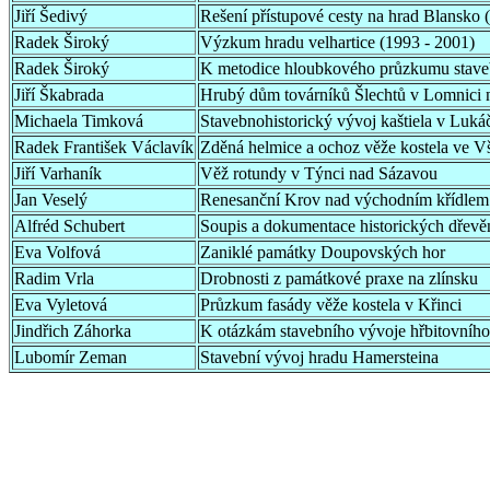
Jiří Šedivý
Rešení přístupové cesty na hrad Blansko
Radek Široký
Výzkum hradu velhartice (1993 - 2001)
Radek Široký
K metodice hloubkového průzkumu staveb 
Jiří Škabrada
Hrubý dům továrníků Šlechtů v Lomnici
Michaela Timková
Stavebnohistorický vývoj kaštiela v Luká
Radek František Václavík
Zděná helmice a ochoz věže kostela ve V
Jiří Varhaník
Věž rotundy v Týnci nad Sázavou
Jan Veselý
Renesanční Krov nad východním křídlem 
Alfréd Schubert
Soupis a dokumentace historických dřev
Eva Volfová
Zaniklé památky Doupovských hor
Radim Vrla
Drobnosti z památkové praxe na zlínsku
Eva Vyletová
Průzkum fasády věže kostela v Křinci
Jindřich Záhorka
K otázkám stavebního vývoje hřbitovního
Lubomír Zeman
Stavební vývoj hradu Hamersteina