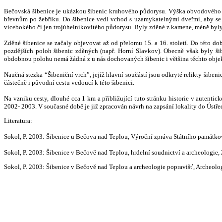
Bečovská šibenice je ukázkou šibenic kruhového půdorysu. Výška obvodového zd
břevnům po žebříku. Do šibenice vedl vchod s uzamykatelnými dveřmi, aby se
vícebokého či jen trojúhelníkovitého půdorysu. Byly zděné z kamene, méně byly 
Zděné šibenice se začaly objevovat až od přelomu 15. a 16. století. Do této do
pozdějších poloh šibenic zděných (např. Horní Slavkov). Obecně však byly šib
obdobnou polohu nemá žádná z u nás dochovaných šibenic i většina těchto objek
Naučná stezka “Šibeniční vrch”, jejíž hlavní součástí jsou odkryté relikty šibe
částečně i původní cestu vedoucí
k této šibenici.
Na vzniku cesty, dlouhé cca 1 km a přibližující tuto stránku historie v autent
2002- 2003. V současné době je již zpracován návrh na zapsání lokality do Úst
Literatura:
Sokol, P. 2003: Šibenice u Bečova nad Teplou, Výroční zpráva Státního památkové
Sokol, P. 2003: Šibenice v Bečově nad Teplou, hrdelní soudnictví a archeologie, 
Sokol, P. 2003: Šibenice v Bečově nad Teplou a archeologie popravišť, Archeolo