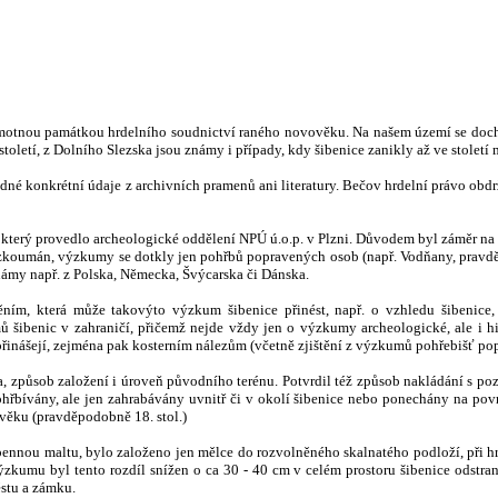
hmotnou památkou hrdelního soudnictví raného novověku. Na našem území se docho
toletí, z Dolního Slezska jsou známy i případy, kdy šibenice zanikly až ve století
 konkrétní údaje z archivních pramenů ani literatury. Bečov hrdelní právo obdržel
terý provedlo archeologické oddělení NPÚ ú.o.p. v Plzni. Důvodem byl záměr na vy
zkoumán, výzkumy se dotkly jen pohřbů popravených osob (např. Vodňany, pravděp
známy např. z Polska, Německa, Švýcarska či Dánska.
ím, která může takovýto výzkum šibenice přinést, např. o vzhledu šibenice,
benic v zahraničí, přičemž nejde vždy jen o výzkumy archeologické, ale i his
řinášejí, zejména pak kosterním nálezům (včetně zjištění z výzkumů pohřebišť pop
va, způsob založení i úroveň původního terénu. Potvrdil též způsob nakládání s po
bívány, ale jen zahrabávány uvnitř či v okolí šibenice nebo ponechány na povrch
věku (pravděpodobně 18. stol.)
pennou maltu, bylo založeno jen mělce do rozvolněného skalnatého podloží, při
výzkumu byl tento rozdíl snížen o ca 30 - 40 cm v celém prostoru šibenice odstra
stu a zámku.