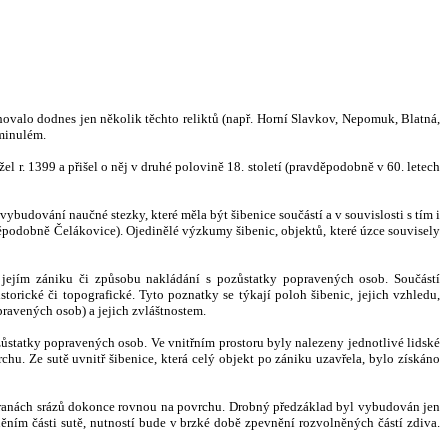
valo dodnes jen několik těchto reliktů (např. Horní Slavkov, Nepomuk, Blatná,
 minulém.
 r. 1399 a přišel o něj v druhé polovině 18. století (pravděpodobně v 60. letech
budování naučné stezky, které měla být šibenice součástí a v souvislosti s tím i
odobně Čelákovice). Ojedinělé výzkumy šibenic, objektů, které úzce souvisely
 jejím zániku či způsobu nakládání s pozůstatky popravených osob. Součástí
torické či topografické. Tyto pozna
t
ky se týkají poloh šibenic, jejich vzhledu,
ravených osob) a jejich zvláštnostem.
zůstatky popravených osob. Ve vnitřním prostoru byly nalezeny jednotlivé lidské
u. Ze sutě uvnitř šibenice, která celý objekt po zániku uzavřela, bylo získáno
 hranách srázů dokonce rovnou na povrchu. Drobný předzáklad byl vybudován jen
něním části sutě, nutností bude v brzké době zpevnění rozvolněných částí zdiva.