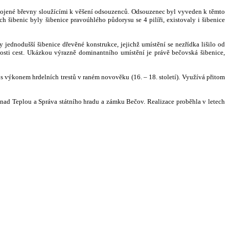
spojené břevny sloužícími k věšení odsouzenců. Odsouzenec byl vyveden k těmto
h šibenic byly šibenice pravo
ú
hlého půdorysu se 4 pilíři, existovaly i šibenice
 jednodušší šibenice dřevěné konstrukce, jejichž umístění se nezřídka lišilo od
kosti cest. Ukázkou výrazně dominantního umístění je právě bečovská šibenice,
 s výkonem hrdelních trestů v raném novověku (16. – 18. století). Využívá přitom
v nad Teplou a Správa státního hradu a zámku Bečov. Realizace proběhla v letech