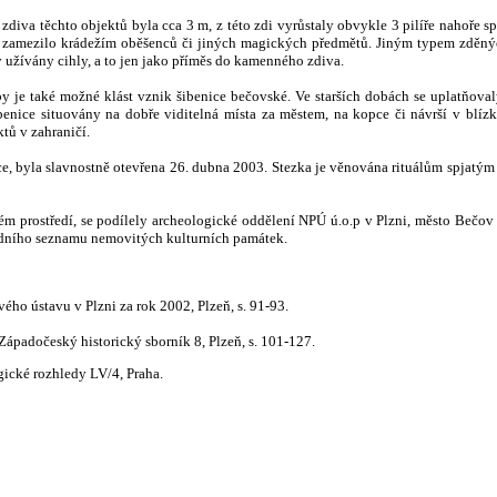
iva těchto objektů byla cca 3 m, z této zdi vyrůstaly obvykle 3 pilíře nahoře 
 zamezilo krádežím oběšenců či jiných magických předmětů. Jiným typem zděnýc
užívány cihly, a to jen jako příměs do kamenného zdiva.
by je také možné klást vznik šibenice bečovské. Ve starších dobách se uplatňovaly
enice situo
v
ány na dobře viditelná místa za městem, na kopce či návrší v blíz
tů v zahraničí.
nice, byla slavnostně otevřena 26. dubna 2003. Stezka je věnována rituálům spjatým
ickém prostředí, se podílely archeologické oddělení NPÚ ú.o.p v Plzni, město Bečo
ředního seznamu nemovitých kulturních památek.
ho ústavu v Plzni za rok 2002, Plzeň, s.
91-93.
Západočeský historický sborník 8, Plzeň, s. 101-127.
gické rozhledy LV/4, Praha.