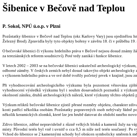
Šibenice v Bečově nad Teplou
P. Sokol, NPÚ ú.o.p. v Plzni
Pozůstatky šibenice v Bečově nad Teplou (okr. Karlovy Vary) jsou ojedinělou 
Železný Brod). Zpravidla byly tyto objekty bořeny v závěru 18. či v průběhu 19. s
O bečovské šibenici či výkonu hrdelního práva v Bečově nejsou dosud známy žádné
za tereziánských reforem soudnictví). Poté tedy zaniká i fun
kce šibenice.
V letech 2002 – 2003 se na bečovské šibenici uskutečnil archeologický výzkum, k
odborné záměry. V českých zemích nebyl dosud takovýto objekt archeologicky 
s výkonem hrdelního práva a
v
e své době tvořily početný prvek v krajině, jsou 
Při vyhodnocování archeologického výzkumu byla pozornost věnována zjištěn
vyhodnocení výsledků výzkumu byl i souhrn dosavadních poznatků z výzkumů ši
okolností zániku, druhů archeologických nálezů, které výzkumy těchto objektů p
Výzkum reliktů bečovské šibenice zjistil přesné rozměry objektu, charakter zdi
kosti patřící několika osobám. P
o
zůstatky popravených osob nebývaly řádně pohř
několik keramických zlomků, které lze jen hrubě dato
v
at do období raného novo
Zdivo šibenice, zděné nepravidelně z různě velkých bloků a kamenů žuly na vá
místy. Původní terén byl vně i uvnitř o cca 0,5 m níže než terén současný. Po 
Vchod do šibenice se 2 kamennými schody byl obrácen symbolicky směrem k mě