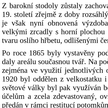
Z barokní stodoly zůstaly z
a
chov
19. století zřejmě z doby rozsáhl
je však nyní obnovená výzdoba
velkými zrcadly s horní plochou
tvaru oslího hřbetu, odl
i
šenými če
Po roce 1865 byly vystavěny pod
daly areálu současnou tvář. Na poč
zejména ve využití jednotlivých
1920 byl oddělen z velkostatku i
světové války byl pak využíván 
účelům a zcela zdevastovaný, ov
předán v rámci restitucí potomků