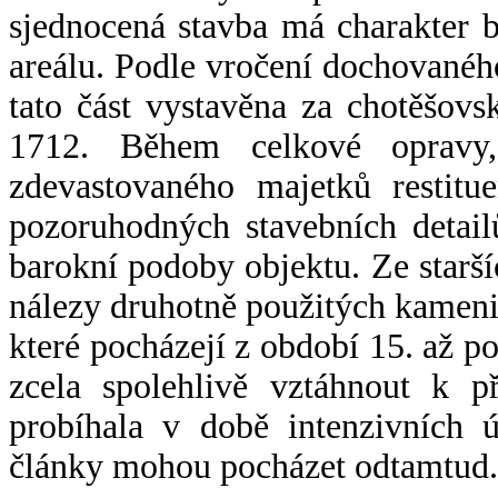
sjednocená stavba má charakter 
areálu. Podle vročení dochovanéh
tato část vystavěna za chotěšov
1712. Během celkové opravy,
zdevastovaného
m
ajetků restit
pozoruhodných stavebních detail
barokní podoby objektu. Ze starší
nálezy druhotně použitých kamen
které po
cházejí z období 15. až po
zcela spolehlivě vztáhnout k př
probíhala v době intenzivních 
články mohou poch
ázet odtamtud.