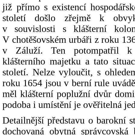
již přímo s existencí hospodářs
století došlo zřejmě k obvy
v souvislosti s klášterní kolo
V chotěšovském urbáři z roku 136
v Záluží. Ten potompatřil 
klášterního majetku a tato situ
století. Nelze vyloučit, s ohle
roku 1654 jsou v berní rule uvádě
měl klášterní poplužní dvůr domin
podoba i umístění je ověřitelná je
Detailnější představu o barokní 
dochovaná obytná správcovská