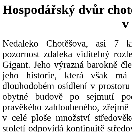
Hospodářský dvůr chot
v
Nedaleko Chotěšova, asi 7 k
pozornost zdaleka viditelný roz
Gigant. Jeho výrazná barokně čle
jeho historie, která však m
dlouhodobém osídlení v prostoru 
obytné budově po sejmutí po
pravěkého zahloubeného, zřejmě 
v celé ploše množství středověk
století odpovídá kontinuitě střed