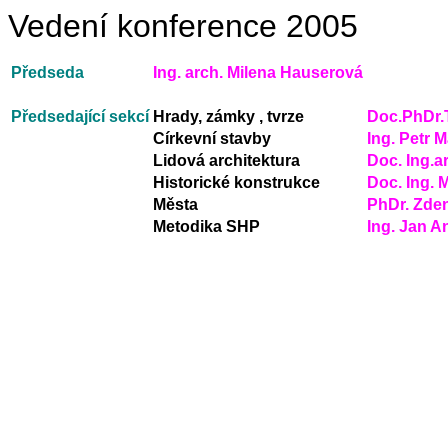
Vedení konference 2005
Předseda
Ing. arch. Milena Hauserová
Předsedající sekcí
Hrady, zámky , tvrze
Doc.PhDr.
Církevní stavby
Ing. Petr 
Lidová architektura
Doc. Ing.a
Historické konstrukce
Doc. Ing. 
Města
PhDr. Zde
Metodika SHP
Ing. Jan A