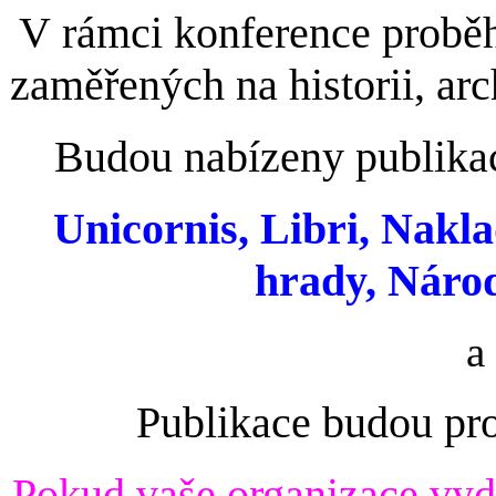
V rámci konference proběhn
zaměřených na historii, arc
Budou nabízeny publikac
Unicornis, Libri, Nakla
hrady, Náro
a
Publikace budou pr
Pok
ud vaše organizace vyda