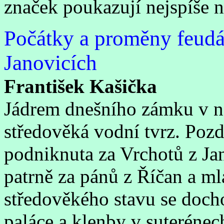
značek poukazují nejspíše n
Počátky a proměny feudá
Janovicích
František Kašička
Jádrem dnešního zámku v no
středověká vodní tvrz. Pozd
podniknuta za Vrchotů z Jan
patrně za pánů z Říčan a ml
středověkého stavu se doch
paláce a klenby v suterénec