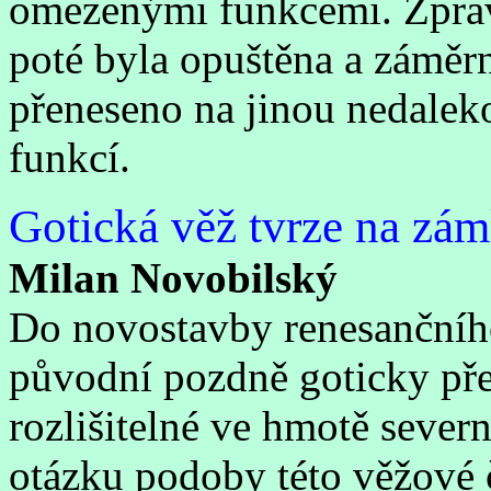
omezenými funkcemi. Zpravi
poté byla opuštěna a záměr
přeneseno na jinou nedalekou
funkcí.
Gotická věž tvrze na zá
Milan Novobilský
Do novostavby renesančního
původní pozdně goticky přes
rozlišitelné ve hmotě sever
otázku podoby této věžové čá