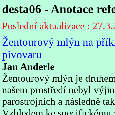
desta06 - Anotace ref
Poslední aktualizace : 27.3
Žentourový mlýn na přík
pivovaru
Jan Anderle
Žentourový mlýn je druhem 
našem prostředí nebyl výji
parostrojních a následně ta
Vzhledem ke specifickému v