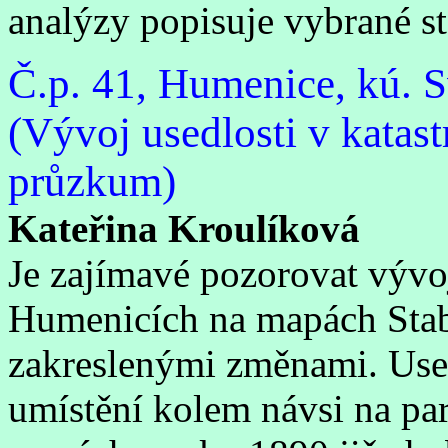
analýzy popisuje vybrané st
Č.p. 41, Humenice, kú. 
(Vývoj usedlosti v katast
průzkum)
Kateřina Kroulíková
Je zajímavé pozorovat vývoj
Humenicích na mapách Stabi
zakreslenými změnami. Usedl
umístění kolem návsi na pa