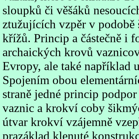
sloupků či věšáků nesoucíc
ztužujících vzpěr v podobě
křížů. Princip a částečně i 
archaických krovů vaznicové
Evropy, ale také například 
Spojením obou elementární
straně jedné princip podpor
vaznic a krokví coby šikmý
útvar krokví vzájemně vzepř
prazáklad klenuté konstrukce