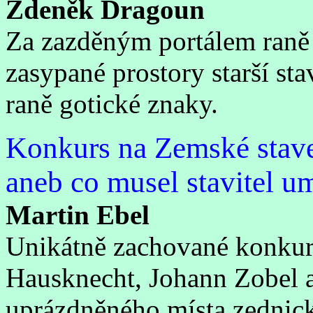
Zdeněk Dragoun
Za zazděným portálem raně 
zasypané prostory starší sta
raně gotické znaky.
Konkurs na Zemské staveb
aneb co musel stavitel um
Martin Ebel
Unikátně zachované konkurs
Hausknecht, Johann Zobel a
uprázdněného místa zednic