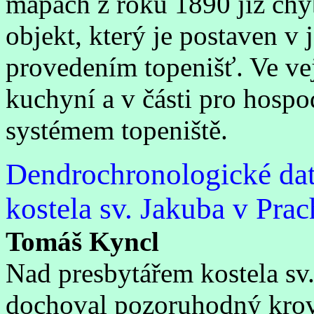
mapách z roku 1890 již chyb
objekt, který je postaven v
provedením topenišť. Ve ve
kuchyní a v části pro hosp
systémem topeniště.
Dendrochronologické dat
kostela sv. Jakuba v Prac
Tomáš Kyncl
Nad presbytářem kostela sv.
dochoval pozoruhodný krov