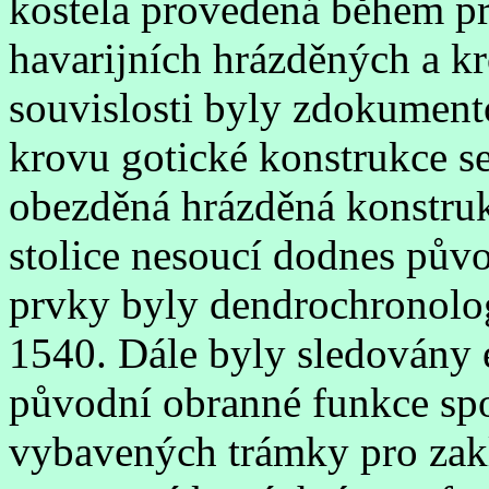
kostela provedená během prv
havarijních hrázděných a k
souvislosti byly zdokumen
krovu gotické konstrukce s
obezděná hrázděná konstru
stolice nesoucí dodnes pův
prvky byly dendrochronolo
1540. Dále byly sledovány 
původní obranné funkce spo
vybavených trámky pro zak