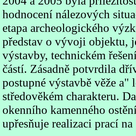
2004 a 2005 byla příležito
hodnocení nálezových situac
etapa archeologického výzk
představ o vývoji objektu, 
výstavby, technickém řešení
částí. Zásadně potvrdila dř
postupné výstavbě věže a" l
středověkém charakteru. Dat
okenního kamenného ostění
upřesňuje realizaci prací na 