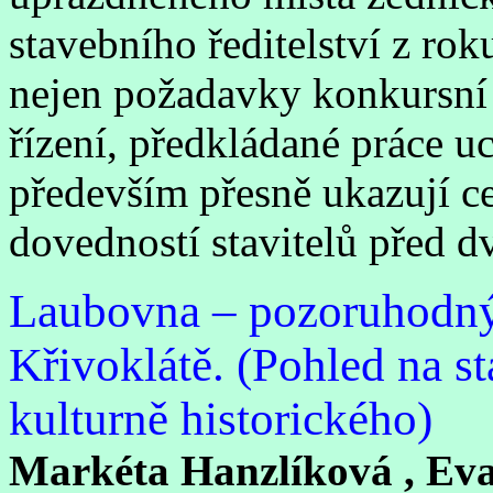
stavebního ředitelství z ro
nejen požadavky konkursní
řízení, předkládané práce u
především přesně ukazují c
dovedností stavitelů před dv
Laubovna – pozoruhodný
Křivoklátě. (Pohled na st
kulturně historického)
Markéta Hanzlíková , Ev