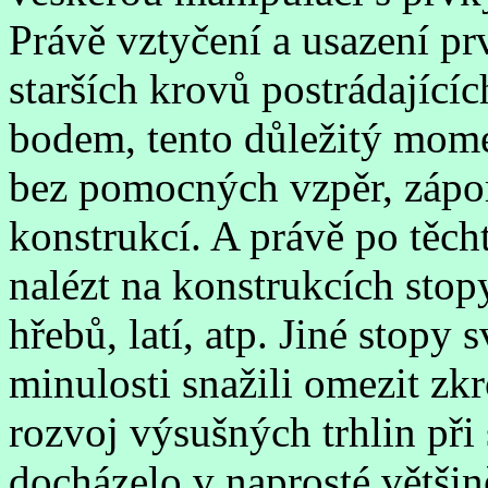
Právě vztyčení a usazení pr
starších krovů postrádající
bodem, tento důležitý mome
bez pomocných vzpěr, zápor
konstrukcí. A právě po těc
nalézt na konstrukcích sto
hřebů, latí, atp. Jiné stopy 
minulosti snažili omezit z
rozvoj výsušných trhlin při
docházelo v naprosté většin