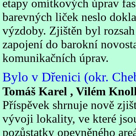
etapy omítkových úprav fas
barevných liček neslo dokl
výzdoby. Zjištěn byl rozsah
zapojení do barokní novosta
komunikačních úprav.
Bylo v Dřenici (okr. Che
Tomáš Karel , Vilém Knol
Příspěvek shrnuje nově zjiš
vývoji lokality, ve které j
pozůstatky opevněného areá