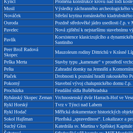
Kyncl
Proměna konstrukce krovu nad lodí kostel
Musil
Výsledky záchranného archeologického v
Nováček
Střešní krytina románského kladrubského 
Ouroda
Pozdně středověké jádro usedlosti č.p. v
Pavelec
Nová zjištění k nejstaršímu stavebnímu v
Koexistence klasicizujícího a dynamickéh
Pavlík
Santiniho
Peer Brož Radová
Mauzoleum rodiny Dittrichů v Krásné Líp
Skopec
Peška Merta
Stavby typu „kamenate“ v prostředí vrch
Pešta
Zahradní domky na Jemništi a Komorním 
Plaček
Drobnosti k poznání hradů rakouského P
Pokorný
Stavební vývoj chalupnického domu č.p.
Procházka
Feudální sídla Buštěhradska
Rybánský Skopec Zeman
Vrchnostenský dvůr Harrach-Hof ve Ves
Rykl Horský
Tvrz v Týnci nad Labem
Rykl Hodač
Měřická dokumentace historických objekt
Sokol Hajšman
Plzeňská „spravedlnost“. Lokalizace a pr
Suchý Glos
Katedrála sv. Martina v Spišskej Kapitul