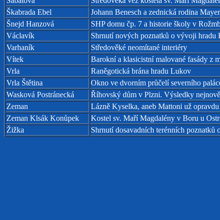
Šabatová
Středověká věž kostela sv. Máří Magdalé
Škabrada Ebel
Johann Benesch a zednická rodina Mayerů
Šnejd Hanzová
SHP domu čp. 7 a historie školy v Rožm
Václavík
Shrnutí nových poznatků o vývoji hradu 
Varhaník
Středověké neomítané interiéry
Vítek
Barokní a klasicistní malované fasády z 
Vrla
Raněgotická brána hradu Lukov
Vrla Štětina
Okno ve dvorním průčelí severního palá
Wasková Postránecká
Říhovský dům v Plzni. Výsledky nejnově
Zeman
Lázně Kyselka, aneb Mattoni už opravdu 
Zeman Klsák Konůpek
Kostel sv. Maří Magdalény v Boru u Ost
Žižka
Shrnutí dosavadních terénních poznatků 