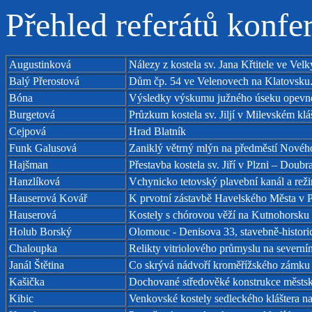
Přehled referátů konfe
Augustinková
Nálezy z kostela sv. Jana Křtitele ve Vel
Balý Přerostová
Dům čp. 54 ve Velenovech na Klatovsku
Bóna
Výsledky výskumu južného úseku opevne
Burgetová
Průzkum kostela sv. Jiljí v Milevském klá
Cejpová
Hrad Blatník
Funk Galusová
Zaniklý větrný mlýn na předměstí Nového
Hajšman
Přestavba kostela sv. Jiří v Plzni – Doub
Hanzlíková
Vchynicko tetovský plavební kanál a reži
Hauserová Kovář
K prvotní zástavbě Havelského Města v 
Hauserová
Kostely s chórovou věží na Kutnohorsku
Holub Borský
Olomouc - Denisova 33, stavebně-histo
Chaloupka
Relikty vitriolového průmyslu na severn
Janál Štětina
Co skrývá nádvoří kroměřížského zámku
Kašička
Dochované středověké konstrukce městsk
Kibic
Venkovské kostely sedleckého kláštera 