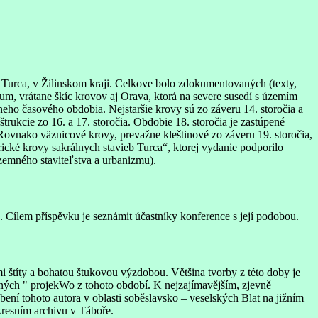
 Turca, v Žilinskom kraji. Celkove bolo zdokumentovaných (texty,
um, vrátane škíc krovov aj Orava, ktorá na severe susedí s územím
eho časového obdobia. Nejstaršie krovy sú zo záveru 14. storočia a
rukcie zo 16. a 17. storočia. Obdobie 18. storočia je zastúpené
 Rovnako väznicové krovy, prevažne kleštinové zo záveru 19. storočia,
cké krovy sakrálnych stavieb Turca“, ktorej vydanie podporilo
zemného staviteľstva a urbanizmu).
 Cílem příspěvku je seznámit účastníky konference s její podobou.
i štíty a bohatou štukovou výzdobou. Většina tvorby z této doby je
ných " projekWo z tohoto období. K nejzajímavějším, zjevně
ní tohoto autora v oblasti soběslavsko – veselských Blat na jižním
kresním archivu v Táboře.