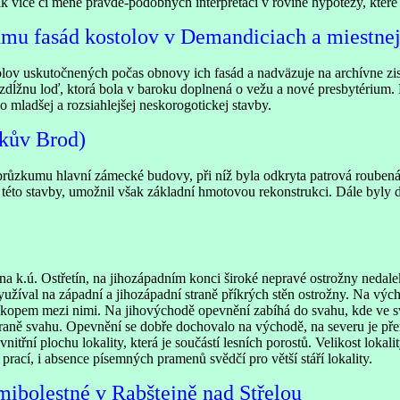
ik více či méně pravdě-podobných interpretací v rovině hypotézy, které
umu fasád kostolov v Demandiciach a miestnej
lov uskutočnených počas obnovy ich fasád a nadväzuje na archívne zi
ozdĺžnu loď, ktorá bola v baroku doplnená o vežu a nové presbytérium
o mladšej a rozsiahlejšej neskorogotickej stavby.
kův Brod)
průzkumu hlavní zámecké budovy, při níž byla odkryta patrová roubená 
í této stavby, umožnil však základní hmotovou rekonstrukci. Dále byl
na k.ú. Ostřetín, na jihozápadním konci široké nepravé ostrožny ned
žíval na západní a jihozápadní straně příkrých stěn ostrožny. Na výcho
říkopem mezi nimi. Na jihovýchodě opevnění zabíhá do svahu, kde ve sva
 svahu. Opevnění se dobře dochovalo na východě, na severu je přerušen
itřní plochu lokality, která je součástí lesních porostů. Velikost loka
rací, i absence písemných pramenů svědčí pro větší stáří lokality.
ibolestné v Rabštejně nad Střelou