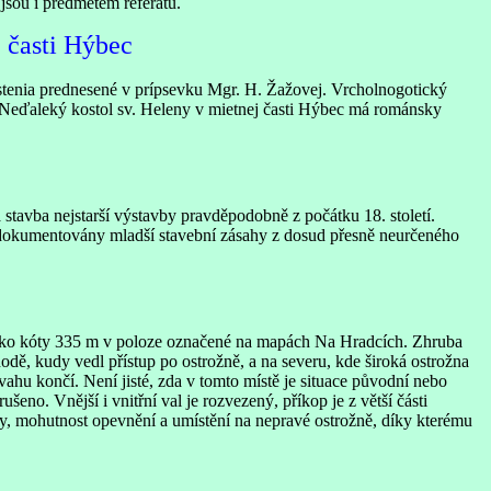
 jsou i předmětem referátu.
 časti Hýbec
stenia prednesené v prípsevku Mgr. H. Žažovej. Vrcholnogotický
. Neďaleký kostol sv. Heleny v mietnej časti Hýbec má románsky
stavba nejstarší výstavby pravděpodobně z počátku 18. století.
y dokumentovány mladší stavební zásahy z dosud přesně neurčeného
aleko kóty 335 m v poloze označené na mapách Na Hradcích. Zhruba
dě, kudy vedl přístup po ostrožně, a na severu, kde široká ostrožna
hu končí. Není jisté, zda v tomto místě je situace původní nebo
o. Vnější i vnitřní val je rozvezený, příkop je z větší části
lity, mohutnost opevnění a umístění na nepravé ostrožně, díky kterému