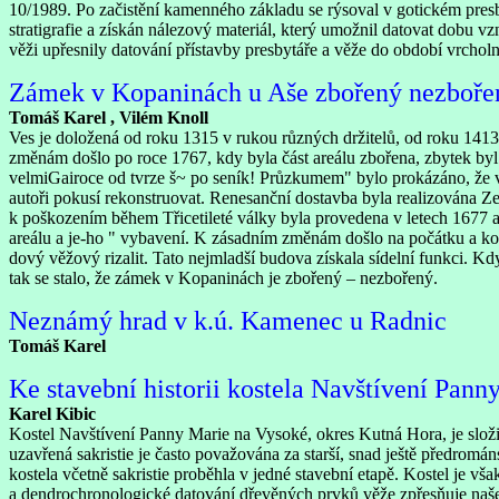
10/1989. Po začistění kamenného základu se rýsoval v gotickém pre
stratigrafie a získán nálezový materiál, který umožnil datovat dobu 
věži upřesnily datování přístavby presbytáře a věže do období vrcholné
Zámek v Kopaninách u Aše zbořený nezboře
Tomáš Karel , Vilém Knoll
Ves je doložená od roku 1315 v rukou různých držitelů, od roku 1413
změnám došlo po roce 1767, kdy byla část areálu zbořena, zbytek byl
velmiGairoce od tvrze š~ po seník! Průzkumem" bylo prokázáno, že v 
autoři pokusí rekonstruovat. Renesanční dostavba byla realizována Ze
k poškozením během Třicetileté války byla provedena v letech 1677 
areálu a je-ho " vybavení. K zásadním změnám došlo na počátku a kole
dový věžový rizalit. Tato nejmladší budova získala sídelní funkci. Kdy
tak se stalo, že zámek v Kopaninách je zbořený – nezbořený.
Neznámý hrad v k.ú. Kamenec u Radnic
Tomáš Karel
Ke stavební historii kostela Navštívení Pan
Karel Kibic
Kostel Navštívení Panny Marie na Vysoké, okres Kutná Hora, je složitě
uzavřená sakristie je často považována za starší, snad ještě předromán
kostela včetně sakristie proběhla v jedné stavební etapě. Kostel je 
a dendrochronologické datování dřevěných prvků věže zpřesňuje naše 