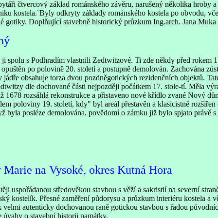
sbytáři čtvercový základ románského závěru, narušený několika hroby
vzniku kostela.¨Byly odkryty základy románského kostela po obvodu, vče
 gotiky. Doplňující stavebně historický průzkum Ing.arch. Jana Muka osv
ný
 ji spolu s Podhradím vlastnili Zedtwitzové. Ti zde někdy před rokem 
 opuštěn po polovině 20. století a postupně demolován. Zachována zůst
jádře obsahuje torza dvou pozdněgotických rezidenčních objektů. Tato
dtwitzy dle dochované části nejpozději počátkem 17. stole-tí. Měla vý
až 1678 rozsáhlá rekonstrukce a přistaveno nové křídlo zvané Nový dů
m poloviny 19. století, kdy" byl areál přestavěn a klasicistně rozšíře
ž byla posléze demolována, povědomí o zámku již bylo spjato právě s ní.
ny Marie na Vysoké, okres Kutná Hora
ji uspořádanou středověkou stavbou s věží a sakristií na severní stran
ský kostelík. Přesné zaměření půdorysu a průzkum interiéru kostela a věž
však velmi autenticky dochovanou raně gotickou stavbou s řadou původn
úvahy o stavební historii památky.