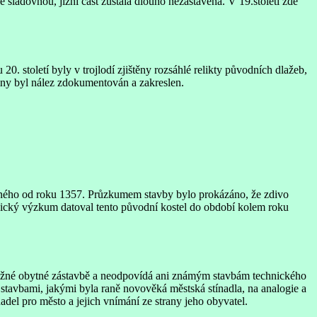
sladovnou, jižní část zůstala dlouho nezastavěná. V 19.století zde
0. století byly v trojlodí zjištěny rozsáhlé relikty původních dlažeb,
činy byl nález zdokumentován a zakreslen.
aného od roku 1357. Průzkumem stavby bylo prokázáno, že zdivo
ický výzkum datoval tento původní kostel do období kolem roku
á běžné obytné zástavbě a neodpovídá ani známým stavbám technického
tavbami, jakými byla raně novověká městská stínadla, na analogie a
del pro město a jejich vnímání ze strany jeho obyvatel.