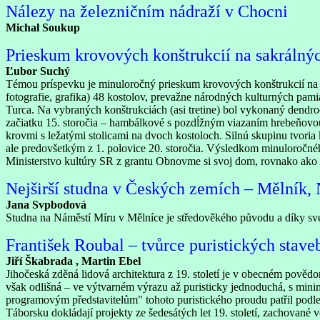
Nálezy na železničním nádraží v Chocni
Michal Soukup
Prieskum krovových konštrukcií na sakrálný
Ľubor Suchý
Témou príspevku je minuloročný prieskum krovových konštrukcií na s
fotografie, grafika) 48 kostolov, prevažne národných kulturných pam
Turca. Na vybraných konštrukciách (asi tretine) bol vykonaný dendro
začiatku 15. storočia – hambálkové s pozdĺžným viazaním hrebeňovou s
krovmi s ležatými stolicami na dvoch kostoloch. Silnú skupinu tvoria
ale predovšetkým z 1. polovice 20. storočia. Výsledkom minuloročné
Ministerstvo kultúry SR z grantu Obnovme si svoj dom, rovnako ako 
Nejširší studna v Českých zemích – Mělník,
Jana Svpbodová
Studna na Náměstí Míru v Mělníce je středověkého původu a díky svém
František Roubal – tvůrce puristických stave
Jiří Škabrada , Martin Ebel
Jihočeská zděná lidová architektura z 19. století je v obecném pověd
však odlišná – ve výtvarném výrazu až puristicky jednoduchá, s min
programovým představitelům" tohoto puristického proudu patřil podle
Táborsku dokládají projekty ze šedesátých let 19. století, zachované