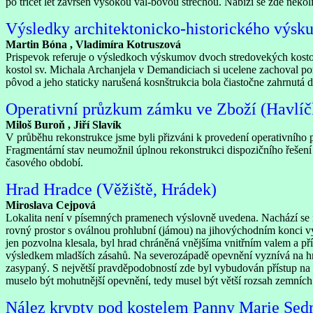
po třicet let završen vysokou val-bovou střechou. Nabízí se zde někol
Výsledky architektonicko-historického výsk
Martin Bóna , Vladimíra Kotruszová
Prispevok referuje o výsledkoch výskumov dvoch stredovekých kosto
kostol sv. Michala Archanjela v Demandiciach si ucelene zachoval p
pôvod a jeho staticky narušená kosnštrukcia bola čiastočne zahrnutá d
Operativní průzkum zámku ve Zboží (Havlíč
Miloš Buroň , Jiří Slavík
V průběhu rekonstrukce jsme byli přizváni k provedení operativního 
Fragmentární stav neumožnil úplnou rekonstrukci dispozičního řešen
časového období.
Hrad Hradce (Věžiště, Hrádek)
Miroslava Cejpová
Lokalita není v písemných pramenech výslovně uvedena. Nachází se 
rovný prostor s oválnou prohlubní (jámou) na jihovýchodním konci vyu
jen pozvolna klesala, byl hrad chráněná vnějšíma vnitřním valem a p
výsledkem mladších zásahů. Na severozápadě opevnění vyznívá na hraně
zasypaný. S největší pravděpodobností zde byl vybudován přístup na vn
muselo být mohutnější opevnění, tedy musel být větší rozsah zemních p
Nález krypty pod kostelem Panny Marie Sedm