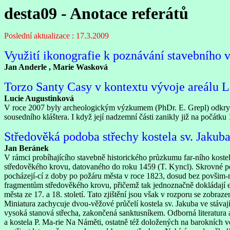
desta09 - Anotace referátů
Poslední aktualizace : 17.3.2009
Využití ikonografie k poznávání stavebního v
Jan Anderle , Marie Wasková
Torzo Santy Casy v kontextu vývoje areálu L
Lucie Augustinková
V roce 2007 byly archeologickým výzkumem (PhDr. E. Grepl) odkryty 
sousedního kláštera. I když její nadzemní části zanikly již na počátk
Středověká podoba střechy kostela sv. Jakub
Jan Beránek
V rámci probíhajícího stavebně historického průzkumu far-ního kost
středověkého krovu, datovaného do roku 1459 (T. Kyncl). Skrovné po
pocházejí-cí z doby po požáru města v roce 1823, dosud bez povšim-
fragmentům středověkého krovu, přičemž tak jednoznačně dokládají ex
města ze 17. a 18. století. Tato zjištění jsou však v rozporu se zobra
Miniatura zachycuje dvou-věžové průčelí kostela sv. Jakuba ve stáva
vysoká stanová střecha, zakončená sanktusníkem. Odborná literatura 
a kostela P. Ma-rie Na Náměti, ostatně též doložených na barokních ve