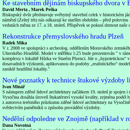
Ke stavebním dějinám biskupského dvora v 
David Merta , Marek Peška
Biskupský dvůr představuje svébytný stavební celek v historickém j
náměstí (Zelný trh) nás odkazují ke starším obdobím – před polovinu
vedutách města ze 17. a 18. století. Příspěvek se pokusí shrnout naše 
Rekonstrukce přemyslovského hradu Plzeň
Radek Míka
V r. 2008 ve spolupráci s archeolog. oddělením Moravského zemského
Uherského Hradiště. Model v měřítku 1:25 bude prezentován " v rám
komplexu v lokalitě Hůrka ve Starém Plzenci. Jde o „hypotetickou“ vi
dosavadních výzkumů, aplikovanou do podoby „realistického“ modelu. 
zaniklé hradištní lokality."
Nové poznatky k technice štukové výzdoby li
Ivan Minář
S nástupem zděné lidové architektury začátkem 19. století je spojen i 
Vysočina dosáhla úroveň štukatérství vysoké kvality, zejména podél h
z autorova terénního průzkumu zděné lidové architektury na Vysočině,
svědectvím pamětníků o způsobu provádění výzdoby.
Nedělní odpoledne ve Znojmě (například v r
Dana Novotná