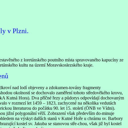
ly v Plzni.
estavěného z loretánského poutního místa spravovaného kapucíny ze
loretánského kultu na území Moravskoslezského kraje.
enů
podkroví nad lodí objeveny a zdokumen-továny fragmenty
shodou okolností se dochovalo zaměření tohoto středověkého krovu,
 SOkA Kutná Hora). Dva příčné řezy a půdorys odpovídají dochovaným
ovalo v rozmezí let 1459 – 1823, zachycené na několika vedutách
rickou literaturou do počátku 90. let 15. století (ÖNB ve Vídni).
nou jižní polygonální věží. Zobrazení však především do-minuje
 ohledem na výskyt dalších stanů v Kutné Hoře u chrámu sv. Barbory
zující kostel sv. Jakuba se stanovou stře-chou, však již byl kostel