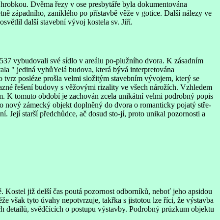
 a hrobkou. Dvěma řezy v ose presbytáře byla dokumentována
tně západního, zaniklého po přístavbě věže v gotice. Další nálezy ve
ětlil další stavební vývoj kostela sv. Jiří.
1537 vybudovali své sídlo v areálu po-plužního dvora. K zásadním
ala " jediná vyhůYelá budova, která bývá interpretována
 tvrz posléze prošla velmi složitým stavebním vývojem, který se
razné řešení budovy s věžovými rizality ve všech nárožích. Vzhledem
m. K tomuto období je zachován zcela unikátní velmi podrobný popis
n o nový zámecký objekt doplněný do dvora o romanticky pojatý stře-
 Její starší předchůdce, ač dosud sto-jí, proto unikal pozornosti a
ě. Kostel již delší čas poutá pozornost odborníků, neboť jeho apsidou
e však tyto úvahy nepotvrzuje, takřka s jistotou lze říci, že výstavba
ích detailů, svědčících o postupu výstavby. Podrobný průzkum objektu