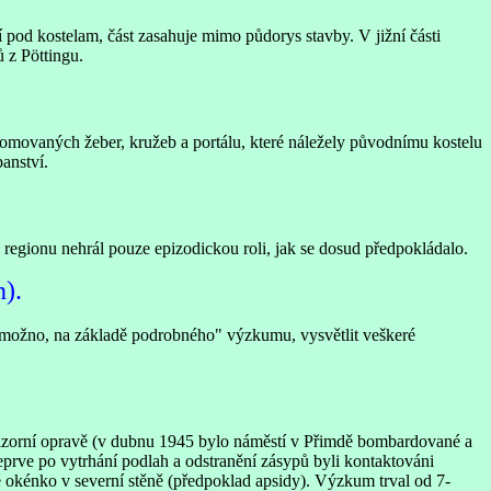
 pod kostelam, část zasahuje mimo půdorys stavby. V jižní části
 z Pöttingu.
romovaných žeber, kružeb a portálu, které náležely původnímu kostelu
anství.
regionu nehrál pouze epizodickou roli, jak se dosud předpokládalo.
h).
e možno, na základě podrobného" výzkumu, vysvětlit veškeré
vizorní opravě (v dubnu 1945 bylo náměstí v Přimdě bombardované a
eprve po vytrhání podlah a odstranění zásypů byli kontaktováni
okénko v severní stěně (předpoklad apsidy). Výzkum trval od 7-