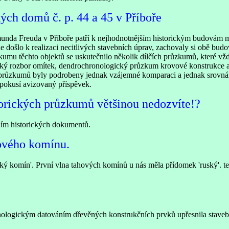
ch domů č. p. 44 a 45 v Příboře
munda Freuda v Příboře patří k nejhodnotnějším historickým budovám 
došlo k realizaci necitlivých stavebních úprav, zachovaly si obě bud
umu těchto objektů se uskutečnilo několik dílčích průzkumů, které vž
fický rozbor omítek, dendrochronologický průzkum krovové konstrukce a
 průzkumů byly podrobeny jednak vzájemné komparaci a jednak srovnán
e pokusí avizovaný příspěvek.
torických průzkumů většinou nedozvíte!?
ním historických dokumentů.
ového komínu.
 komín'. První vlna tahových komínů u nás měla přídomek 'ruský'. te
logickým datováním dřevěných konstrukčních prvků upřesnila stavební h