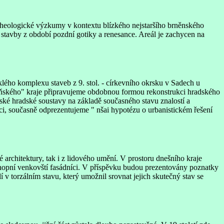
cheologické výzkumy v kontextu blízkého nejstaršího brněnského
stavby z období pozdní gotiky a renesance. Areál je zachycen na
ého komplexu staveb z 9. stol. - církevního okrsku v Sadech u
eňského" kraje připravujeme obdobnou formou rekonstrukci hradského
vské hradské soustavy na základě současného stavu znalostí a
i, současně odprezentujeme " nšai hypotézu o urbanistickém řešení
é architektury, tak i z lidového umění. V prostoru dnešního kraje
schopní venkovští fasádníci. V příspěvku budou prezentovány poznatky
v torzálním stavu, který umožnil srovnat jejich skutečný stav se