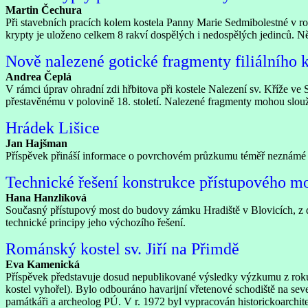
Martin Čechura
Při stavebních pracích kolem kostela Panny Marie Sedmibolestné v roc
krypty je uloženo celkem 8 rakví dospělých i nedospělých jedinců. Ně
Nově nalezené gotické fragmenty filiálního ko
Andrea Čeplá
V rámci úprav ohradní zdi hřbitova při kostele Nalezení sv. Kříže v
přestavěnému v polovině 18. století. Nalezené fragmenty mohou slouž
Hrádek Lišice
Jan Hajšman
Příspěvek přináší informace o povrchovém průzkumu téměř neznámé lok
Technické řešení konstrukce přístupového mos
Hana Hanzlíková
Současný přístupový most do budovy zámku Hradiště v Blovicích, z do
technické principy jeho výchozího řešení.
Románský kostel sv. Jiří na Přimdě
Eva Kamenická
Příspěvek představuje dosud nepublikované výsledky výzkumu z roku
kostel vyhořel). Bylo odbouráno havarijní vřetenové schodiště na sev
památkáři a archeolog PÚ. V r. 1972 byl vypracován historickoarch