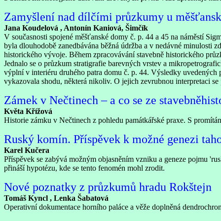
Zamyšlení nad dílčími průzkumy u měšťanský
Jana Koudelová , Antonín Kaniová, Šimčík
V současnosti spojené měšťanské domy č. p. 44 a 45 na náměstí Sig
byla dlouhodobě zanedbávána běžná údržba a v nedávné minulosti zde 
historického vývoje. Během zpracovávání stavebně historického průzk
Jednalo se o průzkum stratigrafie barevných vrstev a mikropetrogra
výplní v interiéru druhého patra domu č. p. 44. Výsledky uvedených
vykazovala shodu, některá nikoliv. O jejich zevrubnou interpretaci s
Zámek v Nečtinech – a co se ze stavebněhis
Květa Křížová
Historie zámku v Nečtinech z pohledu památkářské praxe. S promítá
Ruský komín. Příspěvek k možné genezi tah
Karel Kučera
Příspěvek se zabývá možným objasněním vzniku a geneze pojmu 'ruský
přináší hypotézu, kde se tento fenomén mohl zrodit.
Nové poznatky z průzkumů hradu Rokštejn
Tomáš Kyncl , Lenka Šabatová
Operativní dokumentace horního paláce a věže doplněná dendrochrono