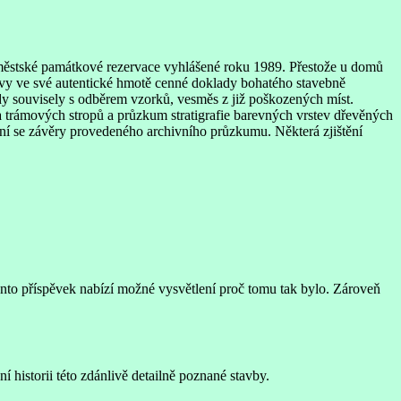
městské památkové rezervace vyhlášené roku 1989. Přestože u domů
ovy ve své autentické hmotě cenné doklady bohatého stavebně
dy souvisely s odběrem vzorků, vesměs z již poškozených míst.
 trámových stropů a průzkum stratigrafie barevných vrstev dřevěných
í se závěry provedeného archivního průzkumu. Některá zjištění
nto příspěvek nabízí možné vysvětlení proč tomu tak bylo. Zároveň
istorii této zdánlivě detailně poznané stavby.