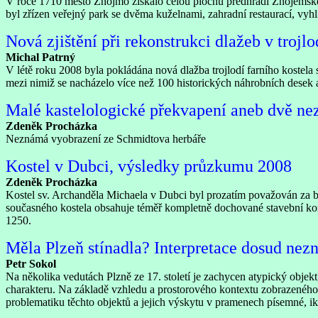
V roce 1710 město Znojmo získalo celou plochu předhradí Znojemského 
byl zřízen veřejný park se dvěma kuželnami, zahradní restaurací, vyh
Nová zjištění při rekonstrukci dlažeb v trojlo
Michal Patrný
V létě roku 2008 byla pokládána nová dlažba trojlodí farního kostela s
mezi nimiž se nacházelo více než 100 historických náhrobních desek a
Malé kastelologické překvapení aneb dvě n
Zdeněk Procházka
Neznámá vyobrazení ze Schmidtova herbáře
Kostel v Dubci, výsledky průzkumu 2008
Zdeněk Procházka
Kostel sv. Archanděla Michaela v Dubci byl prozatím považován za 
současného kostela obsahuje téměř kompletně dochované stavební ko
1250.
Měla Plzeň stínadla? Interpretace dosud ne
Petr Sokol
Na několika vedutách Plzně ze 17. století je zachycen atypický obje
charakteru. Na základě vzhledu a prostorového kontextu zobrazeného
problematiku těchto objektů a jejich výskytu v pramenech písemné, ik