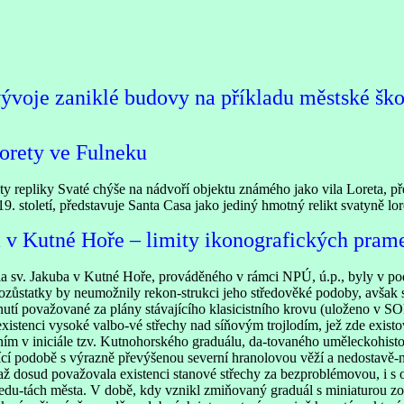
ývoje zaniklé budovy na příkladu městské ško
orety ve Fulneku
repliky Svaté chýše na nádvoří objektu známého jako vila Loreta, př
u 19. století, představuje Santa Casa jako jediný hmotný relikt svatyně 
a v Kutné Hoře – limity ikonografických pram
ela sv. Jakuba v Kutné Hoře, prováděného v rámci NPÚ, ú.p., byly v 
zůstatky by neumožnily rekon-strukci jeho středověké podoby, avšak 
nutí považované za plány stávajícího klasicistního krovu (uloženo v
istenci vysoké valbo-vé střechy nad síňovým trojlodím, jež zde exist
zením v iniciále tzv. Kutnohorského graduálu, da-tovaného uměleckohisto
jící podobě s výrazně převýšenou severní hranolovou věží a nedostavě-
až dosud považovala existenci stanové střechy za bezproblémovou, i s
du-tách města. V době, kdy vznikl zmiňovaný graduál s miniaturou zobra