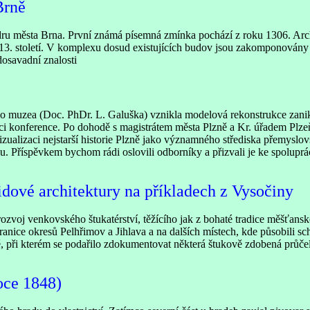
Brně
ádru města Brna. První známá písemná zmínka pochází z roku 1306. Ar
 13. století. V komplexu dosud existujících budov jsou zakomponovány 
dosavadní znalosti
 muzea (Doc. PhDr. L. Galuška) vznikla modelová rekonstrukce zanikl
ci konference. Po dohodě s magistrátem města Plzně a Kr. úřadem Plz
zualizaci nejstarší historie Plzně jako významného střediska přemyslo
Příspěvkem bychom rádi oslovili odborníky a přizvali je ke spoluprác
dové architektury na příkladech z Vysočiny
rozvoj venkovského štukatérství, těžícího jak z bohaté tradice měšťansk
ranice okresů Pelhřimov a Jihlava a na dalších místech, kde působili 
 při kterém se podařilo zdokumentovat některá štukově zdobená průčelí 
oce 1848)