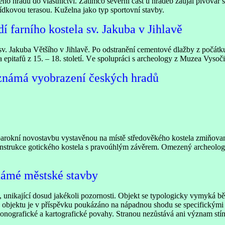
hradu do vlastnictví. Zatímco severní část u hradeb zaujal pivovar se 
lídkovou terasou. Kuželna jako typ sportovní stavby.
dí farního kostela sv. Jakuba v Jihlavě
v. Jakuba Většího v Jihlavě. Po odstranění cementové dlažby z počátku 2
 epitafů z 15. – 18. století. Ve spolupráci s archeology z Muzea Vyso
eznámá vyobrazení českých hradů
barokní novostavbu vystavěnou na místě středověkého kostela zmiňov
nstrukce gotického kostela s pravoúhlým závěrem. Omezený archeolog
známé městské stavby
kt, unikající dosud jakékoli pozornosti. Objekt se typologicky vymyk
 objektu je v příspěvku poukázáno na nápadnou shodu se specifickými s
onografické a kartografické povahy. Stranou nezůstává ani význam stína