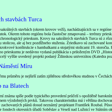
ch stavbách Turca
akrálných stavbách (okrem krovov veží), nachádzajúcich sa v regióne
iatok. Okrem tohoto regiónu bola čiastočne zmapovaná – terénny priesk
chronologický prieskum. Krovy na sakrálných stavbách Turca sú z rôzn
tolicou, ale aj bez pozdĺžneho stuženia. Zriedkavo sú zachované konšt
 krokvové konštrukcie s hambalkami a stojatými stolicami 19. storočia.
ho prieskumu je nedávno vydaná publikácia s priloženým DVD „Histori
celý vyššie uvedený projekt podaný Žilinskou univerzitou (Katedra po
 Náměstí Míru
u průměru je nejširší zatím zjištěnou středověkou studnou v Čechách.
b na Blatech
omí známa spíše podle typického provedení průčelí s opožděně barokním
imem výzdobných prvků. Takovou charakteristiku má i většina dochova
 zachovaných plánů dosud neznámý projektant František Roubal. Působe
 ve fondech okresních úřadů Soběslav a Veselí nad Lužnicí ve Státním o