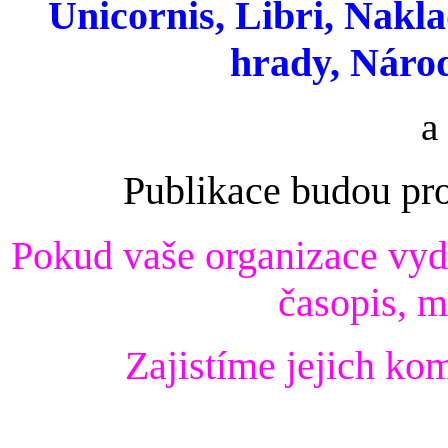
Unicornis, Libri, Nakla
hrady, Náro
a
Publikace budou pr
Pok
ud vaše organizace vyda
časopis, m
Zajistíme jejich ko