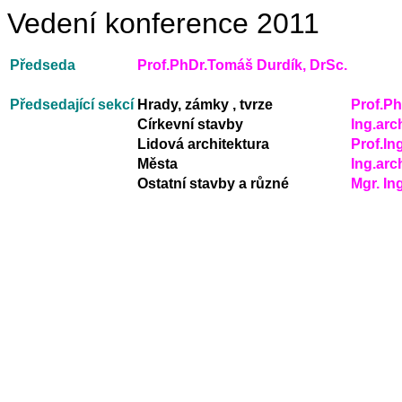
Vedení konference 2011
Předseda
Prof.PhDr.Tomáš Durdík, DrSc.
Předsedající sekcí
Hrady, zámky , tvrze
Prof.Ph
Církevní stavby
Ing.arc
Lidová architektura
Prof.In
Města
Ing.arc
Ostatní stavby a různé
Mgr. In