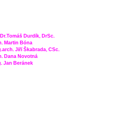
Dr.Tomáš Durdík, DrSc.
h. Martin Bóna
g.arch. Jiří Škabrada, CSc.
h. Dana Novotná
g. Jan Beránek