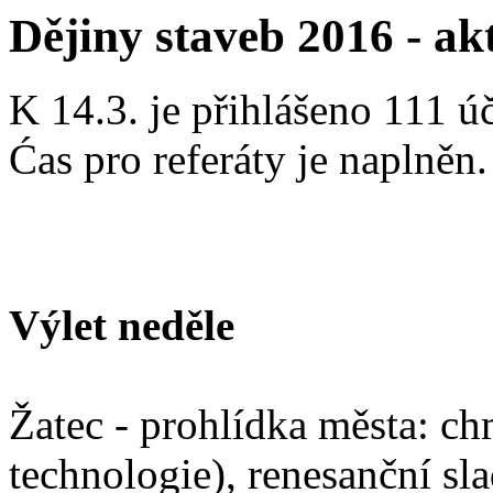
Dějiny staveb 2016 - ak
K 14.3. je přihlášeno 111 úč
Ćas pro referáty je naplněn.
Výlet neděle
Žatec - prohlídka města: ch
technologie), renesanční sl