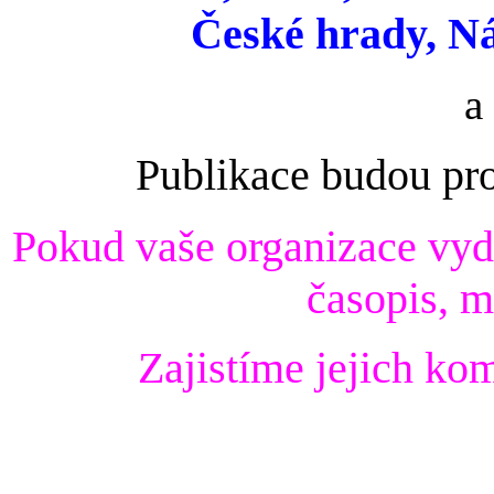
České hrady, N
a
Publikace budou pr
Pok
ud vaše organizace vyda
časopis, m
Zajistíme jejich ko