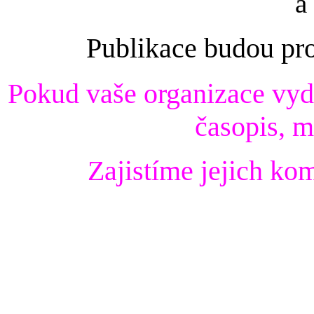
a
Publikace budou pr
Pok
ud vaše organizace vyda
časopis, m
Zajistíme jejich ko