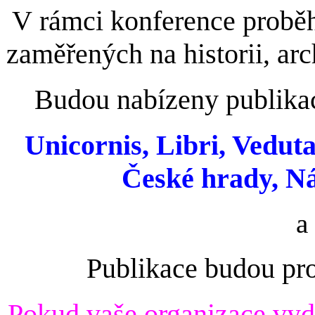
V rámci konference proběhn
zaměřených na historii, arc
Budou nabízeny publikac
Unicornis, Libri, Veduta
České hrady, N
a
Publikace budou pr
Pok
ud vaše organizace vyda