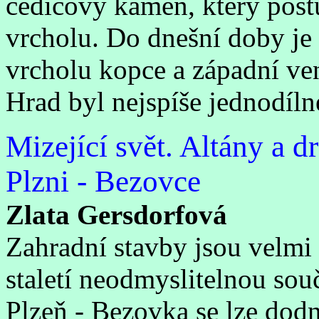
čedičový kámen, který postu
vrcholu. Do dnešní doby je 
vrcholu kopce a západní ve
Hrad byl nejspíše jednodíln
Mizející svět. Altány a d
Plzni - Bezovce
Zlata Gersdorfová
Zahradní stavby jsou velmi
staletí neodmyslitelnou sou
Plzeň - Bezovka se lze dod