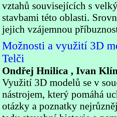
vztahů souvisejících s vel
stavbami této oblasti. Srov
jejich vzájemnou příbuznost
Možnosti a využití 3D mo
Telči
Ondřej Hnilica , Ivan Klí
Využití 3D modelů se v souč
nástrojem, který pomáhá uc
otázky a poznatky nejrůzněj