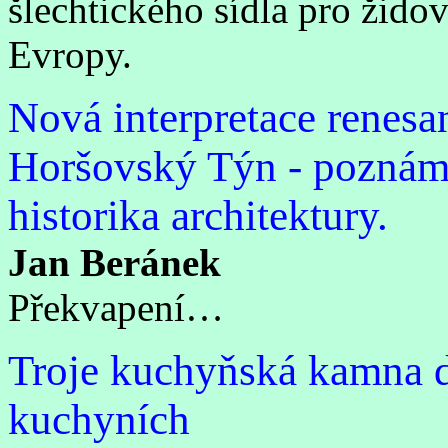
šlechtického sídla pro žido
Evropy.
Nová interpretace renesa
Horšovský Týn - poznámk
historika architektury.
Jan Beránek
Překvapení…
Troje kuchyňská kamna d
kuchyních