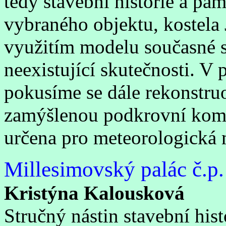
tedy stavební historie a pa
vybraného objektu, kostela
využitím modelu současné st
neexistující skutečnosti. V 
pokusíme se dále rekonstru
zamýšlenou podkrovní komo
určena pro meteorologická 
Millesimovský palác č.p.
Kristýna Kalousková
Stručný nástin stavební his