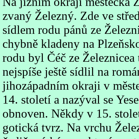
Na jižním okraji městečka Ž
zvaný Železný. Zde ve střed
sídlem rodu pánů ze Železn
chybně kladeny na Plzeňsk
rodu byl Čéč ze Železnicea t
nejspíše ještě sídlil na rom
jihozápadním okraji v měste
14. století a nazýval se Yes
obnoven. Někdy v 15. stolet
gotická tvrz. Na vrchu Žele