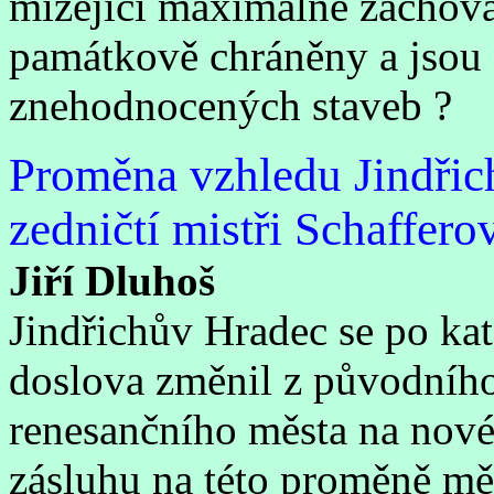
mizející maximálně zachova
památkově chráněny a jsou d
znehodnocených staveb ?
Proměna vzhledu Jindřic
zedničtí mistři Schaffero
Jiří Dluhoš
Jindřichův Hradec se po ka
doslova změnil z původníh
renesančního města na nové
zásluhu na této proměně měl