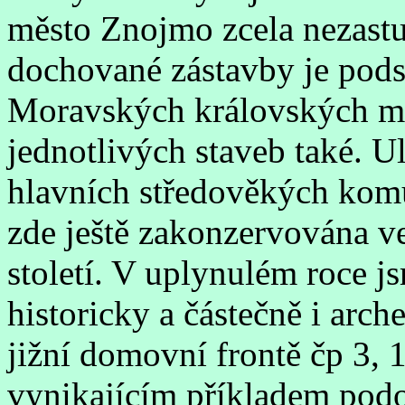
město Znojmo zcela nezastup
dochované zástavby je podst
Moravských královských mě
jednotlivých staveb také. U
hlavních středověkých komu
zde ještě zakonzervována ve
století. V uplynulém roce 
historicky a částečně i arch
jižní domovní frontě čp 3, 
vynikajícím příkladem po