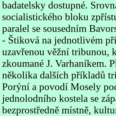
badatelsky dostupné. Srovná
socialistického bloku zpřís
paralel se sousedním Bavo
- Štiková na jednotlivém př
uzavřenou věžní tribunou, k
zkoumané J. Varhaníkem. P
několika dalších příkladů t
Porýní a povodí Mosely pod
jednolodního kostela se záp
bezprostředně místně, kultu