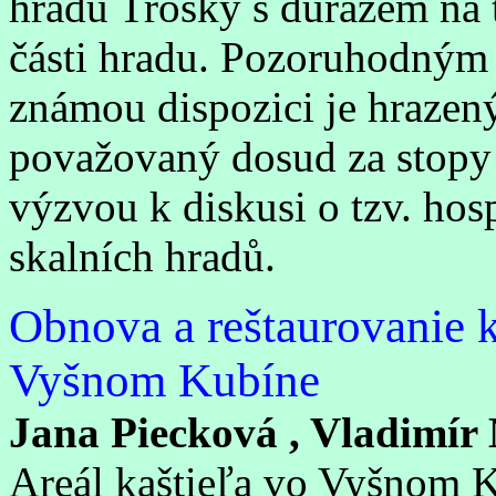
hradu Trosky s důrazem na 
části hradu. Pozoruhodným
známou dispozici je hrazen
považovaný dosud za stopy 
výzvou k diskusi o tzv. hos
skalních hradů.
Obnova a reštaurovanie 
Vyšnom Kubíne
Jana Piecková , Vladimír
Areál kaštieľa vo Vyšnom K