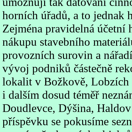
umožňují tak datování činno
horních úřadů, a to jednak h
Zejména pravidelná účetní 
nákupu stavebního materiál
provozních surovin a nářadí
vývoj podniků částečně rek
lokalit v Božkově, Lobzích
i dalším dosud téměř nezn
Doudlevce, Dýšina, Haldov (
příspěvku se pokusíme sezná