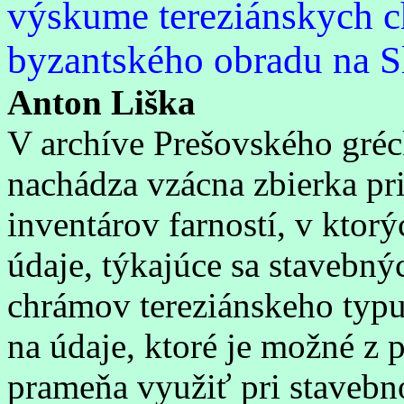
výskume tereziánskych 
byzantského obradu na S
Anton Liška
V archíve Prešovského gréc
nachádza vzácna zbierka p
inventárov farností, v ktor
údaje, týkajúce sa stavebný
chrámov tereziánskeho typu
na údaje, ktoré je možné z
prameňa využiť pri staveb