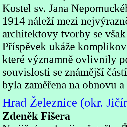
Kostel sv. Jana Nepomuckéh
1914 náleží mezi nejvýrazně
architektovy tvorby se však
Příspěvek ukáže komplikova
které významně ovlivnily p
souvislosti se známější část
byla zaměřena na obnovu a 
Hrad Železnice (okr. Jičí
Zdeněk Fišera