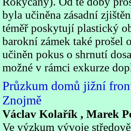
Rokycany). Od té doby proš
byla učiněna zásadní zjištěn
téměř poskytují plastický o
barokní zámek také prošel 
učiněn pokus o shrnutí dos
možné v rámci exkurze dop
Průzkum domů jižní fron
Znojmě
Václav Kolařík , Marek P
Ve výzkum vývoje středov