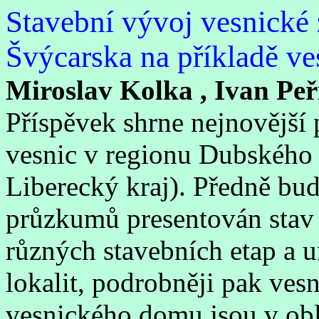
Stavební vývoj vesnické
Švýcarska na příkladě ve
Miroslav Kolka , Ivan Peř
Příspěvek shrne nejnovější
vesnic v regionu Dubského 
Liberecký kraj). Předně bu
průzkumů presentován stav 
různých stavebních etap a 
lokalit, podrobněji pak ve
vesnického domu jsou v obl