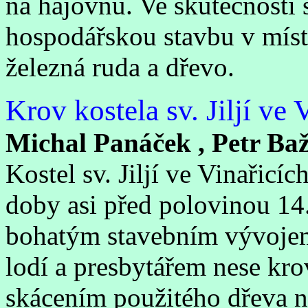
na hájovnu. Ve skutečnosti
hospodářskou stavbu v místě
železná ruda a dřevo.
Krov kostela sv. Jiljí ve 
Michal Panáček , Petr Ba
Kostel sv. Jiljí ve Vinařicí
doby asi před polovinou 14. 
bohatým stavebním vývojem
lodí a presbytářem nese kr
skácením použitého dřeva n