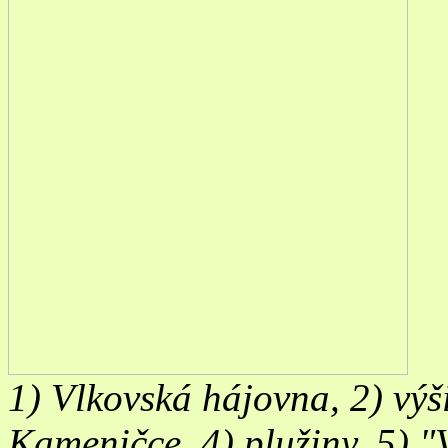
1) Vlkovská hájovna, 2) výši
Kameničce, 4) plužiny, 5) "